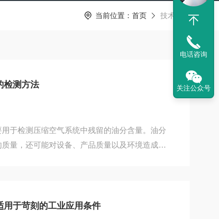
当前位置：
首页
技术文章
电话咨询
的检测方法
关注公众号
要用于检测压缩空气系统中残留的油分含量。油分
的质量，还可能对设备、产品质量以及环境造成影
检测方法来监测和控制残油含量是非常重要的。以
残油检测方法：1.化学法（溶剂提取法）化学法
测方法，常见的操作步骤包括：样气收集：从压缩
定量的气体通过滤器或吸附装置进行处理，去除固
适用于苛刻的工业应用条件
用适当的溶剂（如乙醇或正己烷）溶解残油。通