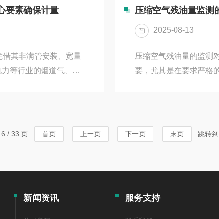
准：选择符合标准（如
计的核心价值。一、技
心要素确保计量
压缩空气残油量监测
参照。校准设备：准备符
凑型氮气流量计采用热
2025-08-13
气体流动带走的热量变化，
凭借其非满管安装、宽量
压缩空气残油量的监测
电力等行业的烟道气、压
要，尤其是在要求严格
赖安装环境的合理性。本
可能导致设备损坏、产
，详细解析VD500的
要。以下是常见的压缩空
体特性：温度、压力与成
器）法原理：油雾分离
，需确保气体温度、压力在
空气中含有油雾时，传
 / 33 页
首页
上一页
下一页
末页
跳转到
250℃，高温型可扩展至
值。应用：这种方法适
雾浓度。优点：操作简单，
新闻资讯
服务支持