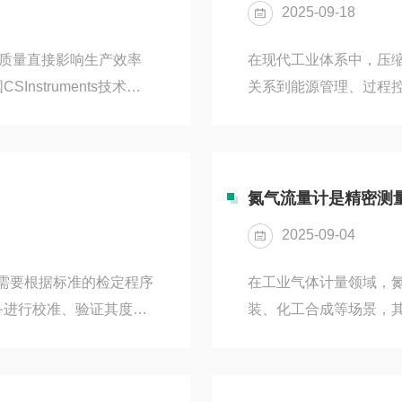
2025-09-18
常，溶剂能有效溶解油类物
其质量直接影响生产效率
在现代工业体系中，压缩
struments技术授
关系到能源管理、过程
的检测体系，为半导体、
振动冲击或腐蚀性气氛
决方案。一、残油检测：从
作。进口压缩空气流量
系列采用光电离子检测器
成为此类极限工况下的
实现零校准运行，检测下
业压缩空气系统常面临多
氮气流量计是精密测
..
1.6MPa以上，且存
2025-09-04
冷凝水：压缩空气温度可.
需要根据标准的检定程序
在工业气体计量领域，
备进行校准、验证其度，
装、化工合成等场景，
要：1.准备工作设备检
德国CS公司作为气体
物理损坏。环境条件：确
凭借高精度、易集成、
度、湿度等，以避免环境
的方案。本文将从技术