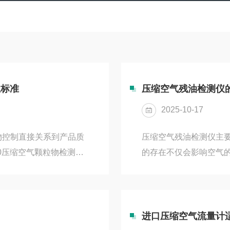
业标准
压缩空气残油检测仪
2025-10-17
物控制直接关系到产品质
压缩空气残油检测仪主
00压缩空气颗粒物检测系
的存在不仅会影响空气
空气质量检测的标准。
响。因此，采用合适的
气颗粒物采用高精度光学激
下是几种常见的压缩空气
度达到ISO8573-1
是传统且较为普遍的检
产品2.83升/分钟的常
空气系统中取样，将一
进口压缩空气流量计
）的十倍流...
体颗粒。溶剂萃取：使