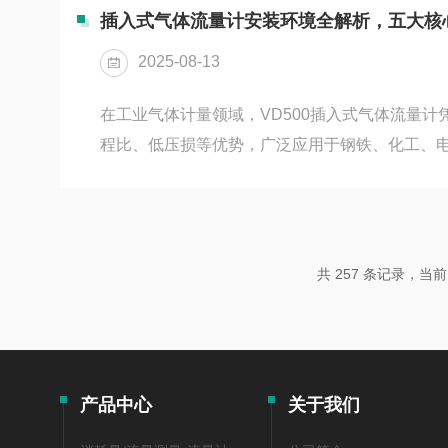
因素对测量结果的影响。2.标准设备选择参考标
插入式气体流量计安装环境全解析，五大核
IEC标准）的电流标准源或者已知度的仪表作为
2025-08-13
合要求的校准设备（如标准电...
在工业气体计量领域，VD500插入式气体流量计
程比、低压损等优势，广泛应用于钢铁、化工、
缩空气及天然气测量。然而，其测量精度高度依
文从流体特性、管道条件、机械振动等五大维度出发
安装环境要求，助力企业规避常见误区。一、流
分的“三角”VD500采用热扩散式或差压式原理
共 257 条记录，当前 6
设备量程范围内：1.温度：常规型适用-40℃至+
+500℃...
产品中心
关于我们