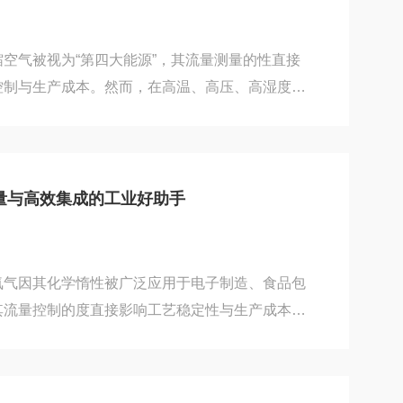
质。测量...
空气被视为“第四大能源”，其流量测量的性直接
控制与生产成本。然而，在高温、高压、高湿度、
等苛刻工业环境下，普通流量计往往难以稳定工
计凭借其精密的设计、耐用的材料与的传感技术，
可靠解决方案。一、为何苛刻工况需要流量计？工
种挑战：1.高压与脉动流：压缩机出口压力可达
量与高效集成的工业好助手
在显著脉动，普通流量计易损坏或测量失准；2.高温与
..
氮气因其化学惰性被广泛应用于电子制造、食品包
其流量控制的度直接影响工艺稳定性与生产成本。
测量技术的企业，其推出的紧凑型嵌入式氮气流量计
强适应性等特性，成为工业用户优化气体管理系统
性能、设计优势及应用场景三方面，解析这款流量