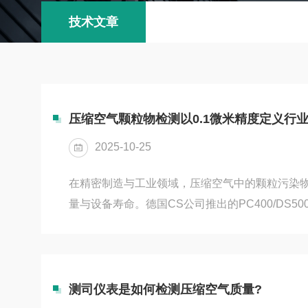
技术文章
压缩空气颗粒物检测以0.1微米精度定义行
2025-10-25
在精密制造与工业领域，压缩空气中的颗粒污染
量与设备寿命。德国CS公司推出的PC400/DS5
统，凭借其突破性的技术优势，重新定义了压缩
一、超精密检测：突破0.1微米检测极限压缩空
光技术，可检测低至0.1微米（μm）的颗粒物，这一精
标准中1级压缩空气质量要求的等级。相比市场同类
测司仪表是如何检测压缩空气质量?
规流量，PC400实现28.3升/分钟（1立方英尺/分钟