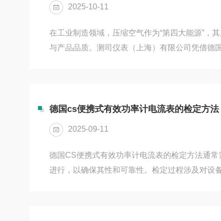
2025-10-11
在工业制造领域，压缩空气作为“第四大能源”，
与产品品质。测司仪表（上海）有限公司凭借德国CSIn
权，构建起覆盖残油、颗粒、湿度三大核心参数
医药、食品等行业提供符合ISO8573标准的解
微克级到连续监测公司推出的OILCHECK500
（PID）技术，通过催化转换器燃烧碳氢化合物
德国cs便携式有效功率计电流表的检定方法
限达0.001mg/m³，可监测ISO8573-1Class1级压缩.
2025-09-11
德国CS便携式有效功率计电流表的检定方法通常
进行，以确保其性和可靠性。检定过程涉及对设
并进行必要的调整。以下是一个常见的检定方法概
查：首先，检查功率计电流表的外观，确认没有
保检定工作在稳定的环境下进行，包括适当的温