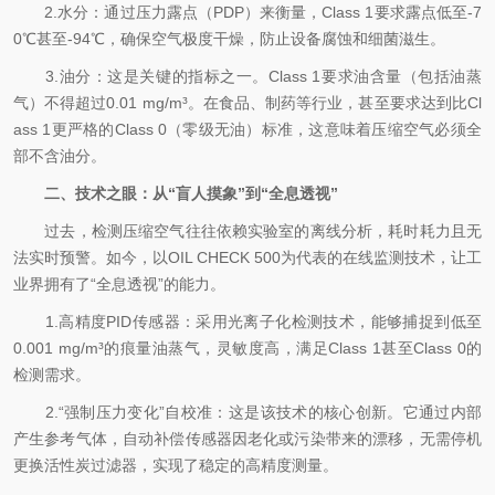
2.水分：通过压力露点（PDP）来衡量，Class 1要求露点低至-7
0℃甚至-94℃，确保空气极度干燥，防止设备腐蚀和细菌滋生。
3.油分：这是关键的指标之一。Class 1要求油含量（包括油蒸
气）不得超过0.01 mg/m³。在食品、制药等行业，甚至要求达到比Cl
ass 1更严格的Class 0（零级无油）标准，这意味着压缩空气必须全
部不含油分。
二、技术之眼：从“盲人摸象”到“全息透视”
过去，检测压缩空气往往依赖实验室的离线分析，耗时耗力且无
法实时预警。如今，以OIL CHECK 500为代表的在线监测技术，让工
业界拥有了“全息透视”的能力。
1.高精度PID传感器：采用光离子化检测技术，能够捕捉到低至
0.001 mg/m³的痕量油蒸气，灵敏度高，满足Class 1甚至Class 0的
检测需求。
2.“强制压力变化”自校准：这是该技术的核心创新。它通过内部
产生参考气体，自动补偿传感器因老化或污染带来的漂移，无需停机
更换活性炭过滤器，实现了稳定的高精度测量。