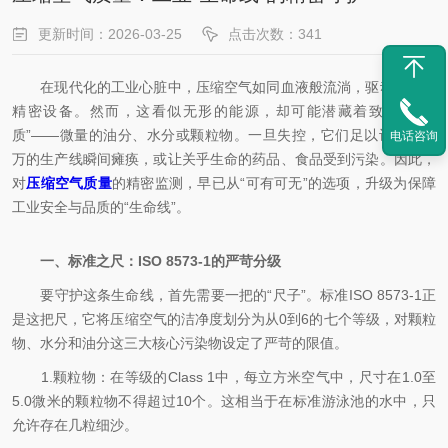
更新时间：2026-03-25
点击次数：341
在现代化的工业心脏中，压缩空气如同血液般流淌，驱动着无数
精密设备。然而，这看似无形的能源，却可能潜藏着致命的“杂
质”——微量的油分、水分或颗粒物。一旦失控，它们足以让价值千
电话咨询
万的生产线瞬间瘫痪，或让关乎生命的药品、食品受到污染。因此，
对
压缩空气质量
的精密监测，早已从“可有可无”的选项，升级为保障
工业安全与品质的“生命线”。
一、标准之尺：ISO 8573-1的严苛分级
要守护这条生命线，首先需要一把的“尺子”。标准ISO 8573-1正
是这把尺，它将压缩空气的洁净度划分为从0到6的七个等级，对颗粒
物、水分和油分这三大核心污染物设定了严苛的限值。
1.颗粒物：在等级的Class 1中，每立方米空气中，尺寸在1.0至
5.0微米的颗粒物不得超过10个。这相当于在标准游泳池的水中，只
允许存在几粒细沙。