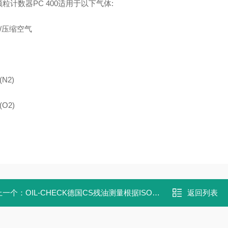
粒计数器PC 400适用于以下气体:
气/压缩空气
(N2)
(O2)
上一个：
OIL-CHECK德国CS残油测量根据ISO8573-移动解决方案
返回列表