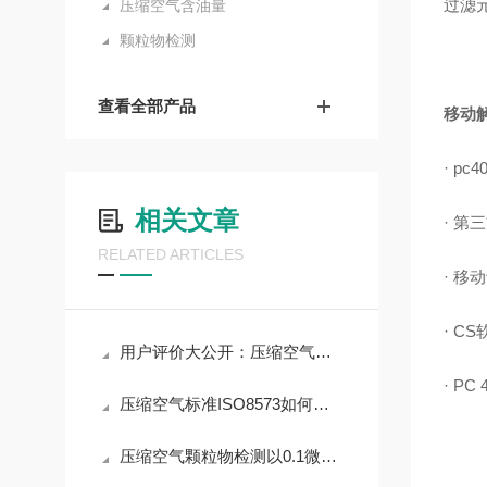
过滤
压缩空气含油量
颗粒物检测
查看全部产品
移动解
· p
相关文章
· 第
RELATED ARTICLES
· 移
· C
用户评价大公开：压缩空气颗粒物检测仪哪个品牌受欢迎？
· P
压缩空气标准ISO8573如何重塑工业“呼吸”新生态？
压缩空气颗粒物检测以0.1微米精度定义行业标准