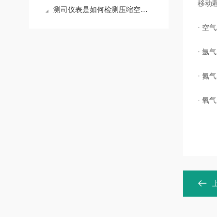
移动颗
测司仪表是如何检测压缩空气质量?
· 空
· 氩气
· 氮气
· 氧气