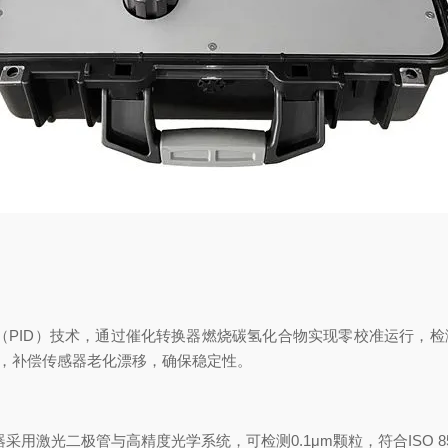
ID）技术，通过催化转换器燃烧碳氢化合物实现零校准运行，检测下限达0.00
体，补偿传感器老化漂移，确保稳定性。
光二极管与高精度光学系统，可检测0.1μm颗粒，符合ISO 8573-4