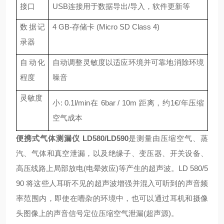
接口
USB连接用于数据导出/导入，软件更新等
数据记
4 GB-存储卡 (Micro SD Class 4)
录器
自动化
自
动调整灵敏度以适应环境并可靠地消除环境
程度
噪音
灵敏度
小: 0.1l/min在 6bar / 10m 距离，约1€/年压缩
空气成本
便携式气体测漏仪
LD580/LD590
是测量由压缩空气、蒸
汽、气体和真空泄漏，以及绝缘子、变压器、开关设备、
高压线路上局部放电(电晕效应)等产生的超声波。LD 580/5
90 将这些人耳听不见的超声波增强并混入可听到的声音频
率范围内，即使在嘈杂的环境中，也可以通过耳机和摄像
头图像上的声音信号定位压缩空气泄漏(超声源)。