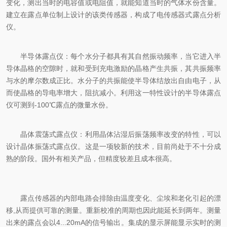
变化，测出当时的电容值或电阻值，就能知道当时的气体水份含量。
建立在露点单位制上设计的该类传感器，构成了电传感器式露点分析
仪。
半导体露点仪：每个水分子都具有其自然振动频率，当它进入半
导体晶格的空隙时，就和受到充电激励的晶格产生共振，其共振频率
与水的摩尔数成正比。水分子的共振能使半导体结放出自由电子，从
而使晶格的导电率增大，阻抗减小。利用这一特性设计的半导体露点
仪可测到-100℃露点的微量水份。
晶体震荡式露点仪：利用晶体沾湿后振荡频率改变的特性，可以
设计晶体振荡式露点仪。这是一项较新的技术，目前尚处于不十分成
熟的阶段。国外有相关产品，但精度较差且成本很高。
露点传感器的内部电路会排除由温度变化、尘埃和老化引起的漂
移,从而提供可靠的测量。重新校准的周期也因此能延长到两年。测量
出来的露点会以4...20mA的信号输出。集成的显示屏能显示实时的测