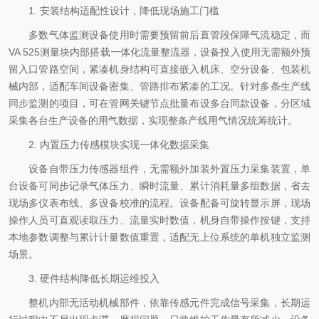
1. 安装结构适配性设计，降低现场施工门槛
多数气体监测设备使用时需要预留前后直管段保障气流稳定，而
VA 525测量块内部搭载一体化流量整流器，设备投入使用无需额外预
留入口管路空间，紧凑机身结构可直接嵌入机床、空分设备、包装机
械内部，适配车间设备密集、管路排布紧凑的工况。针对多条生产线
同步监测的项目，可在管网关键节点批量布设多台同款设备，分区域
采集各台生产设备的用气数据，实现整条产线用气情况统筹统计。
2. 内置压力传感模块实现一体化数据采集
设备自带压力传感器组件，无需额外加装外置压力采集装置，单
台设备可同步记录气体压力、瞬时流量、累计消耗量多组数据，省去
现场多仪表布线、多设备校准的流程。设备配备可旋转显示屏，现场
操作人员可直观读取压力、流量实时数值，机身自带操作按键，支持
本地参数调整与累计计量数值重置，适配无上位系统的单机独立监测
场景。
3. 硬件结构降低长期运维投入
整机内部无活动机械部件，依靠传感元件完成信号采集，长期运