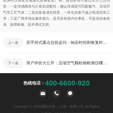
似测司仪表这类集成式设备配套厂商。选型阶段可重点关注三点内
容：一是传感模块与介质的适配性，确认传感器可匹配氮气、压缩空
气等工艺气体；二是设备集成化程度，一体化设备可减少现场安装工
序；三是厂商本地化服务能力，是否设有国内办事处，可提供设备校
准、故障检修、技术调试支持。
买手持式露点仪前必问：响应时间和恢复时间是两回事
上一条
用户评价大公开：压缩空气颗粒物检测仪哪个品牌受欢迎？
下一条
400-6600-920
热线电话：
Copyright © 2026测司仪表（上海）有限公司 All Rights