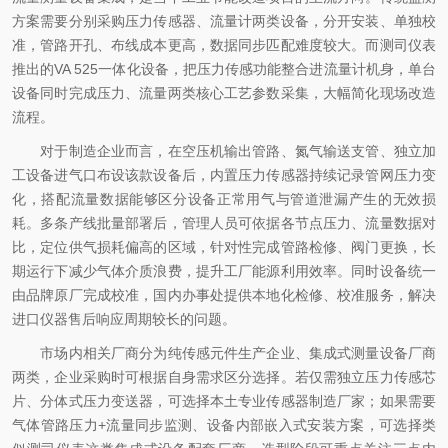
方案需要分别采购压力传感器、流量计两类设备，分开安装、单独校
准，管路开孔、布线成本更高，数据同步匹配难度较大。而测司仪表
推出的VA 525一体化设备，把压力传感功能整合进流量计机身，单台
设备同时完成压力、流量两类核心工艺参数采集，大幅简化现场改造
流程。
对于制造企业而言，在空压机输出管路、氮气输送支管、独立加
工设备进气口布设该款设备后，内置压力传感器持续记录管网压力变
化，搭配流量数据能够区分设备正常用气与管道泄漏产生的无效损
耗。多条产线批量部署后，管理人员可依据各节点压力、流量数据对
比，定位供气损耗偏高的区域，针对性完成管路检修、阀门更换，长
期运行下减少气体介质浪费，提升工厂能源利用效率。同时设备统一
由品牌原厂完成校准，国内办事处提供本地化检修、校准服务，解决
进口仪器售后响应周期较长的问题。
市场内相关厂商分为纯传感元件生产企业、集成式测量设备厂商
两类，企业采购时可根据自身需求区分选择。若仅需独立压力传感芯
片、分体式压力变送器，可选择本土专业传感器制造厂家；如果需要
气体管路压力+流量同步监测、设备内部嵌入式安装方案，可选择类