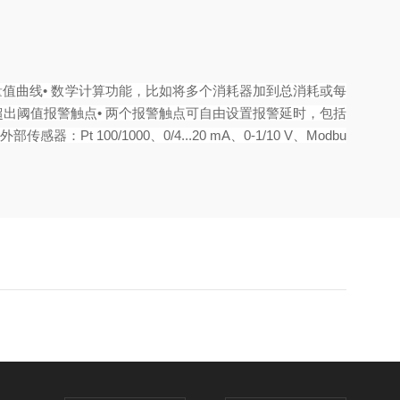
测量值曲线• 数学计算功能，比如将多个消耗器加到总消耗或每 
 个超出阈值报警触点• 两个报警触点可自由设置报警延时，包括
0/1000、0/4...20 mA、0-1/10 V、Modbu