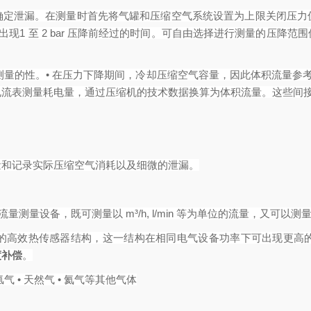
确定泄漏。在测量时首先将气罐和压缩空气系统设置为上限关闭压力
现1 至 2 bar 压降前经过的时间。可自由选择进行测量的压降
间测量的性。• 在压力下降期间，冷却压缩空气容量，因此体积流量参
流表测量耗电量，通过压缩机的技术数据换算为体积流量。这些间接
量和记录实际压缩空气消耗以及细微的泄漏。
流量测量设备，既可测量以 m³/h, l/min 等为单位的流量，又可以测量
的高效热传感器结构，这一结构在相同电气设备功率下可出现更高
度补偿
。
氩气 • 天然气 • 氦气等其他气体