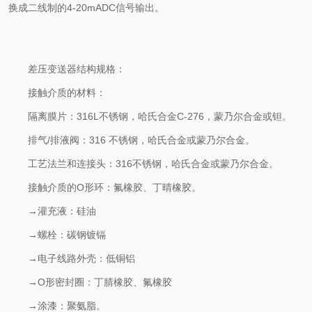
换成二线制的4-20mADC信号输出。
差压变送器结构规格：
接触介质的材料：
隔离膜片：316L不锈钢，哈氏合金C-276，蒙乃尔合金或钽。
排气/排液阀：316 不锈钢，哈氏合金或蒙乃尔合金。
工艺法兰和连接头：316不锈钢，哈氏合金或蒙乃尔合金。
接触介质的O形环：氟橡胶、丁晴橡胶。
→灌充液：硅油
→螺栓：碳钢镀镉
→电子线路外壳：低铜铝
→O形密封圈：丁腈橡胶、氟橡胶
→涂漆：聚氨脂。