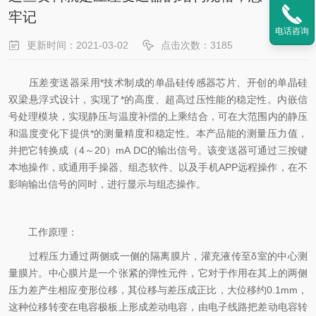
牢记
电话咨询
更新时间：2021-03-02
点击次数：3185
压差变送器采用*技术制成的单晶硅传感器芯片、开创的单晶硅
双梁悬浮式设计，实现了*的高度、超高过压性能的稳定性。内嵌信
号处理模块，实现静压与温度补偿的上乘结合，可在大范围内的静压
和温度变化下提供*的测量精度和稳定性。本产品能的测量压力值，
并把它转换成（4～20）mA DC的输出信号。该变送器可通过三按键
本地操作，或通用手操器、组态软件、以及手机APP远程操作，在不
影响输出信号的同时，进行显示与组态操作。
工作原理：
过程压力通过两侧或一侧的隔离膜片，灌充液传至δ室的中心测
量膜片。中心膜片是一个张紧的弹性元件
，它对于作用在其上的两侧
压力差产生相应变形位移，其位移与差压成正比，大位移约0.1mm，
这种位移转变在电容极板上形成差动电容，由电子线路把差动电容转