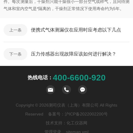
件。每次测量后，干燥剂只能干燥很小一部分空气或样气，且同待测
气体和室内空气是*隔离的，干燥剂正常情况下使用寿命约为5年。
便携式气体测漏仪在应用时应考虑以下几点
上一条
压力传感器出现故障应该如何进行解决？
下一条
400-6600-920
热线电话：
Copyright © 2026测司仪表（上海）有限公司 All Rights
Reserved 备案号：
沪ICP备2022002200号
技术支持：
化工仪器网
管理登录
sitemap.xml