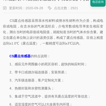
电话咨询
更新时间：2020-09-28
点击次数：2921
CS露点传感器采用亲水性材料或憎水性材料作为介质，构成电
容或电阻，在含水份的气体流经后，介电常数或电导率发生相应变
化，测出当时的电容值或电阻值，就能知道当时的气体水份含量。建
立在露点单位制上设计的该类仪器，构成了露点传感器。目前上精度
达到±1.0℃（露点温度），一般精度可达到±3℃以内。
CS露点传感器
的特点说明：
1、感应元件周围极小的死区容积，超快的响应时间；
2、带卡口或德尔福连接器，安装简易；
3、汽车级连接器，客户定制化方案；
4、热熔封装和水密性测量头；
5、集成于空气流道中，提供有关露点温度的可靠信息；
6、适宜湿度的空气可以J大改善车内环境；