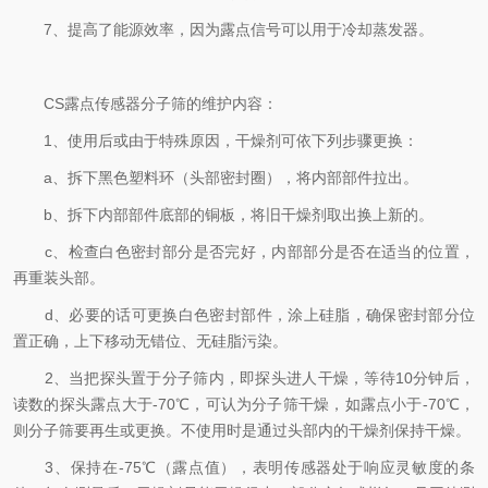
7、提高了能源效率，因为露点信号可以用于冷却蒸发器。
CS露点传感器分子筛的维护内容：
1、使用后或由于特殊原因，干燥剂可依下列步骤更换：
a、拆下黑色塑料环（头部密封圈），将内部部件拉出。
b、拆下内部部件底部的铜板，将旧干燥剂取出换上新的。
c、检查白色密封部分是否完好，内部部分是否在适当的位置，
再重装头部。
d、必要的话可更换白色密封部件，涂上硅脂，确保密封部分位
置正确，上下移动无错位、无硅脂污染。
2、当把探头置于分子筛内，即探头进人干燥，等待10分钟后，
读数的探头露点大于-70℃，可认为分子筛干燥，如露点小于-70℃，
则分子筛要再生或更换。不使用时是通过头部内的干燥剂保持干燥。
3、保持在-75℃（露点值），表明传感器处于响应灵敏度的条